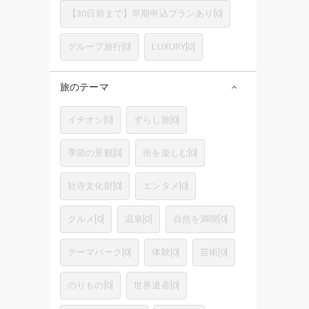
【30日前まで】早期申込プランあり
[
0
]
グループ旅行
[
0
]
LUXURY
[
0
]
旅のテーマ
イチオシ
[
0
]
ずらし旅
[
0
]
季節の景観
[
0
]
街を楽しむ
[
0
]
社寺文化財
[
0
]
エンタメ
[
0
]
グルメ
[
0
]
温泉
[
0
]
自然を満喫
[
0
]
テーマパーク
[
0
]
体験
[
0
]
芸術
[
0
]
のりもの
[
0
]
世界遺産
[
0
]