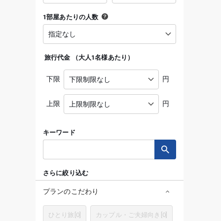
1部屋あたりの人数
旅行代金
（
大人1名様あたり
）
下限
円
上限
円
キーワード
さらに絞り込む
プランのこだわり
ひとり旅
[
0
]
カップル・ご夫婦向き
[
0
]