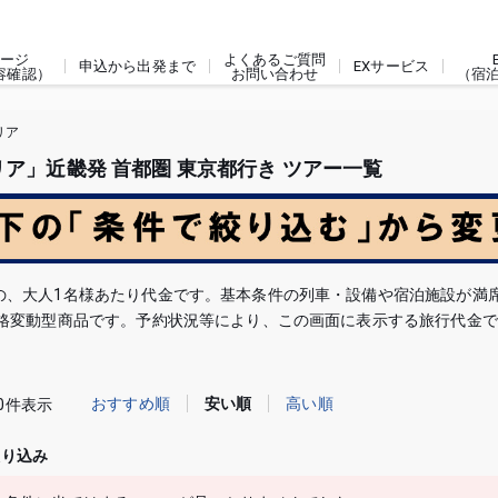
ージ
よくあるご質問
申込から出発まで
EXサービス
容確認）
お問い合わせ
（宿
リア
ア」近畿発 首都圏 東京都行き ツアー一覧
の、大人1名様あたり代金です。基本条件の列車・設備や宿泊施設が満
価格変動型商品です。予約状況等により、この画面に表示する旅行代金
おすすめ順
安い順
高い順
0件表示
絞り込み