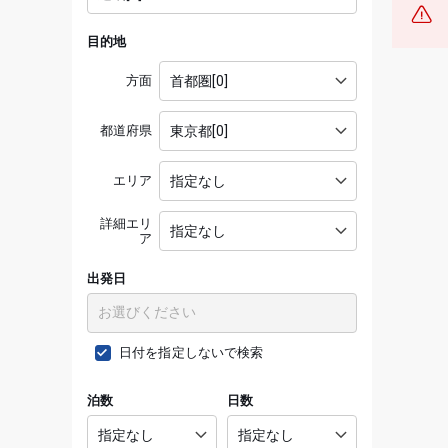
目的地
方面
都道府県
エリア
詳細エリ
ア
出発日
日付を指定しないで検索
泊数
日数