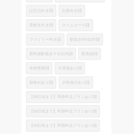
記念日向き
[
0
]
出張向き
[
0
]
受験生向き
[
0
]
タイムセール
[
0
]
ファミリー向き
[
0
]
駅徒歩5分以内
[
0
]
新幹線駅徒歩５分以内
[
0
]
駅直結
[
0
]
全館禁煙
[
0
]
大浴場あり
[
0
]
朝食付あり
[
0
]
夕朝食付あり
[
0
]
【90日前まで】早期申込プランあり
[
0
]
【60日前まで】早期申込プランあり
[
0
]
【45日前まで】早期申込プランあり
[
0
]