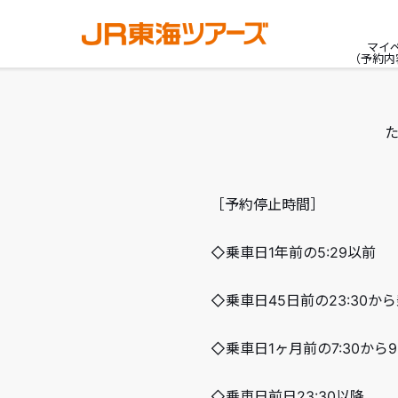
マイ
（予約内
［予約停止時間］
◇乗車日1年前の5:29以前
◇乗車日45日前の23:30から
◇乗車日1ヶ月前の7:30から
◇乗車日前日23:30以降