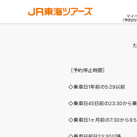
マイ
（予約内
［予約停止時間］
◇乗車日1年前の5:29以前
◇乗車日45日前の23:30から乗
◇乗車日1ヶ月前の7:30から9
◇乗車日前日23:30以降