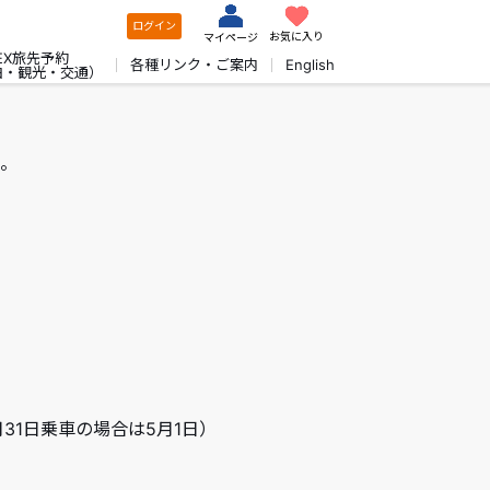
ログイン
お気に入り
マイページ
EX旅先予約
各種リンク・ご案内
English
泊・観光・交通）
。
月31日乗車の場合は5月1日）