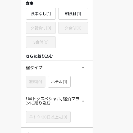
食事
食事なし
[
1
]
朝食付
[
1
]
夕朝食付
[
0
]
夕食付
[
0
]
3食付
[
0
]
さらに絞り込む
宿タイプ
旅館
[
0
]
ホテル
[
1
]
｢早トクスペシャル｣宿泊プラ
ンに絞り込む
早トク:30日以上先
[
0
]