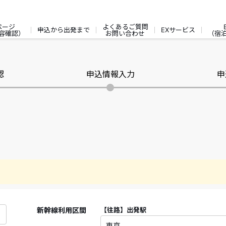
ページ
よくあるご質問
申込から出発まで
EXサービス
容確認）
お問い合わせ
（宿
認
申込情報入力
申
新幹線利用区間
【往路】
出発駅