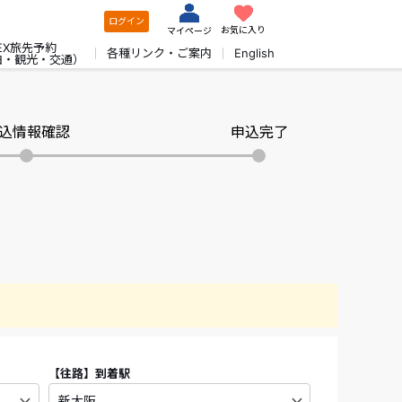
ログイン
お気に入り
マイページ
EX旅先予約
各種リンク・ご案内
English
泊・観光・交通）
込情報確認
申込完了
【往路】
到着駅