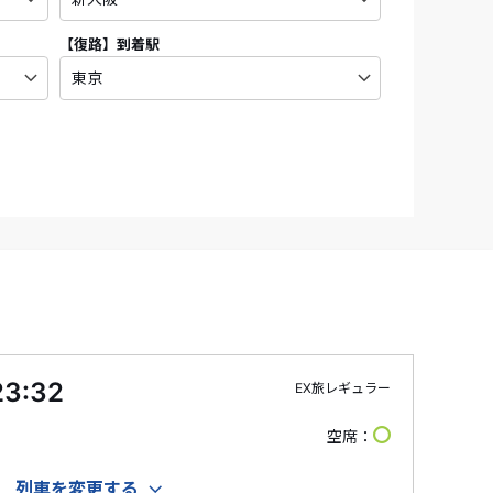
【復路】
到着駅
23:32
EX旅レギュラー
空席
列車を変更する