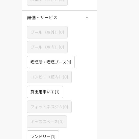
設備・サービス
プール（屋外）
[
0
]
プール（屋内）
[
0
]
喫煙所・喫煙ブース
[
1
]
コンビニ（館内）
[
0
]
貸出用車いす
[
1
]
フィットネスジム
[
0
]
キッズスペース
[
0
]
ランドリー
[
1
]