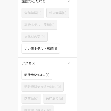
施設のこだわり
全館禁煙
[
0
]
新規開業
[
0
]
高級ホテル・旅館
[
0
]
文化財の宿
[
0
]
いい値ホテル・旅館
[
1
]
アクセス
駅徒歩5分以内
[
1
]
新幹線駅徒歩５分以内
[
0
]
駅直結
[
0
]
送迎あり
[
0
]
駐車場（無料）
[
0
]