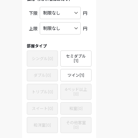
下限
円
上限
円
部屋タイプ
セミダブル
シングル
[
0
]
[
1
]
ダブル
[
0
]
ツイン
[
1
]
4ベッド以上
トリプル
[
0
]
[
0
]
スイート
[
0
]
和室
[
0
]
その他客室
和洋室
[
0
]
[
0
]