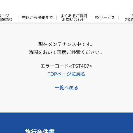
ページ
よくあるご質問
申込から出発まで
EXサービス
容確認）
お問い合わせ
（宿
現在メンテナンス中です。
時間をおいて再度ご検索ください。
エラーコード<TST407>
TOPページに戻る
一覧へ戻る
旅行条件書