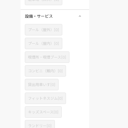
設備・サービス
プール（屋外）
[
0
]
プール（屋内）
[
0
]
喫煙所・喫煙ブース
[
0
]
コンビニ（館内）
[
0
]
貸出用車いす
[
0
]
フィットネスジム
[
0
]
キッズスペース
[
0
]
ランドリー
[
0
]