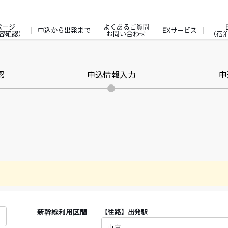
ページ
よくあるご質問
申込から出発まで
EXサービス
容確認）
お問い合わせ
（宿
認
申込情報入力
申
新幹線利用区間
【往路】
出発駅