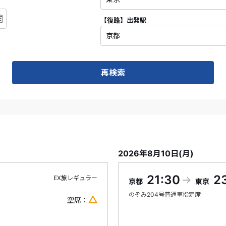
【復路】
出発駅
再検索
2026年8月10日(月)
21:30
2
EX旅レギュラー
京都
東京
のぞみ
204号
普通車指定席
空席