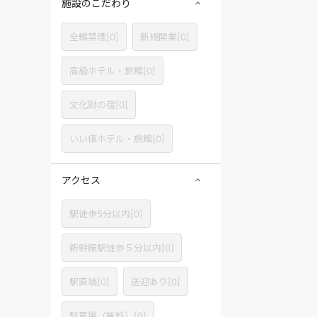
施設のこだわり
全館禁煙
[
0
]
新規開業
[
0
]
高級ホテル・旅館
[
0
]
文化財の宿
[
0
]
いい値ホテル・旅館
[
0
]
アクセス
駅徒歩5分以内
[
0
]
新幹線駅徒歩５分以内
[
0
]
駅直結
[
0
]
送迎あり
[
0
]
駐車場（無料）
[
0
]