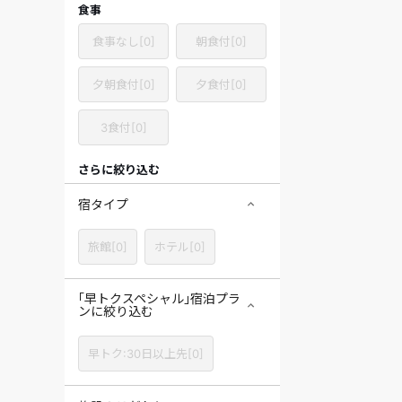
食事
食事なし
[
0
]
朝食付
[
0
]
夕朝食付
[
0
]
夕食付
[
0
]
3食付
[
0
]
さらに絞り込む
宿タイプ
旅館
[
0
]
ホテル
[
0
]
｢早トクスペシャル｣宿泊プラ
ンに絞り込む
早トク:30日以上先
[
0
]