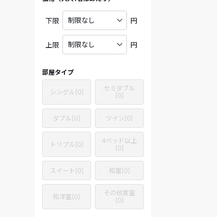
下限
円
上限
円
部屋タイプ
セミダブル
シングル
[
0
]
[
0
]
ダブル
[
0
]
ツイン
[
0
]
4ベッド以上
トリプル
[
0
]
[
0
]
スイート
[
0
]
和室
[
0
]
その他客室
和洋室
[
0
]
[
0
]