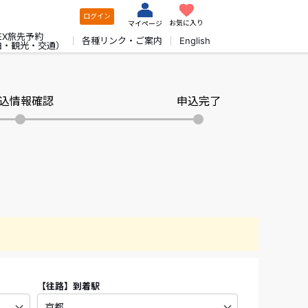
ログイン
お気に入り
マイページ
EX旅先予約
各種リンク・ご案内
English
泊・観光・交通）
込情報確認
申込完了
【往路】
到着駅