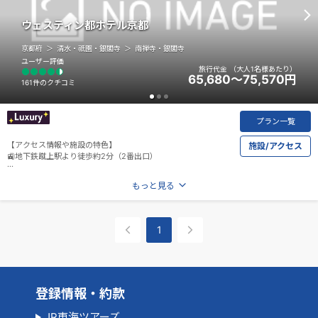
ウェスティン都ホテル京都
京都府
清水・祇園・銀閣寺
南禅寺・銀閣寺
ユーザー評価
旅行代金
（大人1名様あたり）
65,680～75,570
円
161件のクチコミ
プラン一覧
【アクセス情報や施設の特色】
施設/アクセス
🚉地下鉄蹴上駅より徒歩約2分（2番出口）
🚌JR京都駅より無料送迎あり（所要時間約25分）
もっと見る
※詳細は
宿泊施設のホームページ
にてご確認ください。
※運行時間や運行経路は予告なく変更する場合がございます。
1
登録情報・約款
JR東海ツアーズ