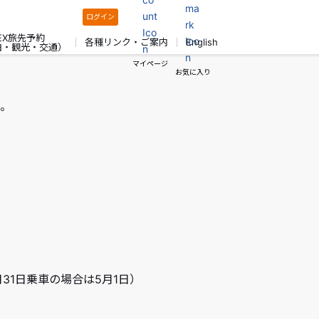
ログイン
EX旅先予約
各種リンク・ご案内
English
泊・観光・交通）
マイページ
お気に入り
。
月31日乗車の場合は5月1日）