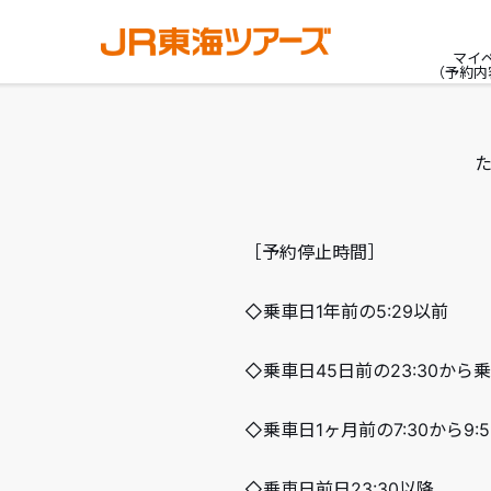
マイ
（予約内
［予約停止時間］
◇乗車日1年前の5:29以前
◇乗車日45日前の23:30から乗
◇乗車日1ヶ月前の7:30から9
◇乗車日前日23:30以降