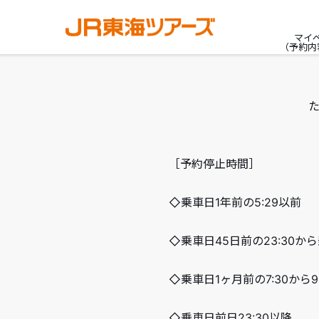
マイ
（予約内
［予約停止時間］
◇乗車日1年前の5:29以前
◇乗車日45日前の23:30から
◇乗車日1ヶ月前の7:30から
◇乗車日前日23:30以降