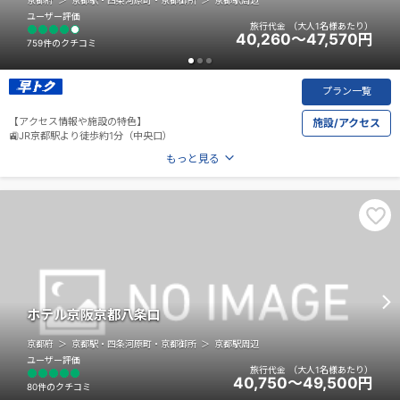
ユーザー評価
旅行代金
（大人1名様あたり）
40,260～47,570
円
759件のクチコミ
プラン一覧
【アクセス情報や施設の特色】
施設/アクセス
🚉JR京都駅より徒歩約1分（中央口）
もっと見る
ホテル京阪京都八条口
京都府
京都駅・四条河原町・京都御所
京都駅周辺
ユーザー評価
旅行代金
（大人1名様あたり）
40,750～49,500
円
80件のクチコミ