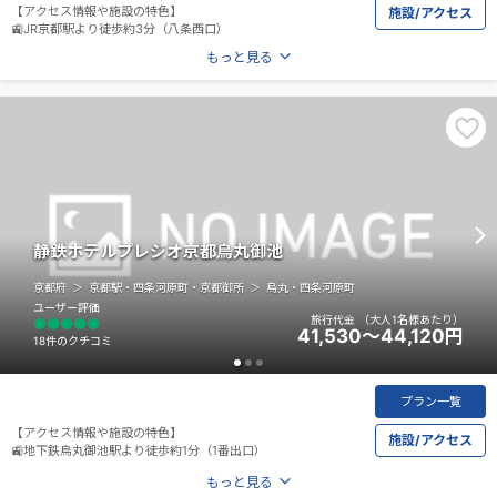
【アクセス情報や施設の特色】
施設/アクセス
🚉JR京都駅より徒歩約3分（八条西口）
もっと見る
静鉄ホテルプレジオ京都烏丸御池
京都府
京都駅・四条河原町・京都御所
烏丸・四条河原町
ユーザー評価
旅行代金
（大人1名様あたり）
41,530～44,120
円
18件のクチコミ
プラン一覧
【アクセス情報や施設の特色】
施設/アクセス
🚉地下鉄烏丸御池駅より徒歩約1分（1番出口）
もっと見る