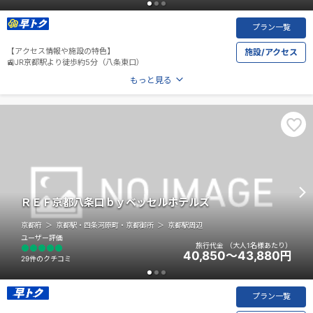
プラン一覧
【アクセス情報や施設の特色】
施設/アクセス
🚉JR京都駅より徒歩約5分（八条東口）
もっと見る
ＲＥＦ京都八条口ｂｙベッセルホテルズ
京都府
京都駅・四条河原町・京都御所
京都駅周辺
ユーザー評価
旅行代金
（大人1名様あたり）
40,850～43,880
円
29件のクチコミ
プラン一覧