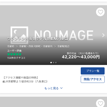
ワシントンＲ＆Ｂホテル京都駅八条口
京都府
京都駅・四条河原町・京都御所
京都駅周辺
ユーザー評価
旅行代金
（大人1名様あたり）
42,220～43,000
円
154件のクチコミ
プラン一覧
【アクセス情報や施設の特色】
施設/アクセス
🚉JR京都駅より徒歩約3分（八条東口）
もっと見る