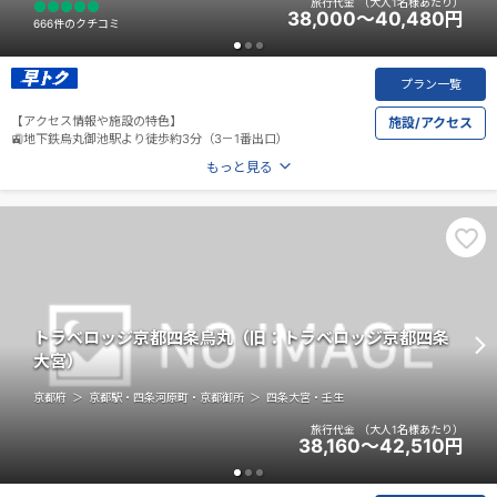
旅行代金
（大人1名様あたり）
38,000～40,480
円
666件のクチコミ
プラン一覧
【アクセス情報や施設の特色】
施設/アクセス
🚉地下鉄烏丸御池駅より徒歩約3分（3－1番出口）
もっと見る
トラベロッジ京都四条烏丸（旧：トラベロッジ京都四条
大宮）
京都府
京都駅・四条河原町・京都御所
四条大宮・壬生
旅行代金
（大人1名様あたり）
38,160～42,510
円