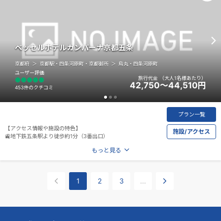
ベッセルホテルカンパーナ京都五条
京都府
京都駅・四条河原町・京都御所
烏丸・四条河原町
ユーザー評価
旅行代金
（大人1名様あたり）
42,750～44,510
円
453件のクチコミ
プラン一覧
【アクセス情報や施設の特色】
施設/アクセス
🚉地下鉄五条駅より徒歩約1分（3番出口）
もっと見る
1
2
3
...