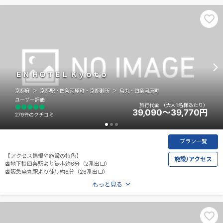
ＥＮ ＨＯＴＥＬ Ｋｙｏｔｏ
京都府
京都駅・四条河原町・京都御所
烏丸・四条河原町
ユーザー評価
旅行代金
（大人1名様あたり）
39,090～39,770
円
279件のクチコミ
プラン一覧
【アクセス情報や施設の特色】
施設/アクセス
🚉地下鉄四条駅より徒歩約6分（2番出口）
🚉阪急烏丸駅より徒歩約6分（26番出口）
もっと見る