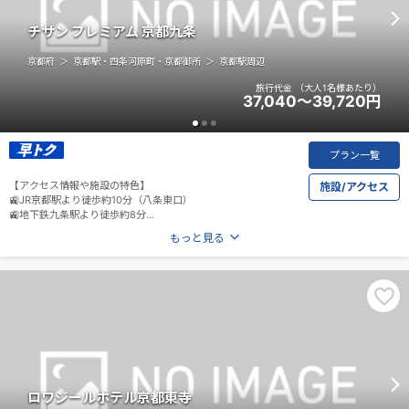
チサン プレミアム 京都九条
京都府
京都駅・四条河原町・京都御所
京都駅周辺
旅行代金
（大人1名様あたり）
37,040～39,720
円
プラン一覧
【アクセス情報や施設の特色】
施設/アクセス
🚉JR京都駅より徒歩約10分（八条東口）
🚉地下鉄九条駅より徒歩約8分
もっと見る
🚎河原町東寺道バス停より徒歩約2分
ロワジールホテル京都東寺