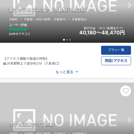
変なホテルプレミア 京都駅八条口前
京都府
京都駅・四条河原町・京都御所
京都駅周辺
ユーザー評価
旅行代金
（大人1名様あたり）
40,180～48,470
円
84件のクチコミ
プラン一覧
【アクセス情報や施設の特色】
施設/アクセス
🚉JR京都駅より徒歩約2分（八条東口）
もっと見る
ホテル法華クラブ京都
京都府
京都駅・四条河原町・京都御所
京都駅周辺