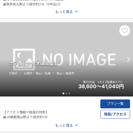
🚉阪急烏丸駅より徒歩約2分（6号出口）
もっと見る
ホテルビナリオ嵯峨嵐山
京都府
金閣寺・嵐山・高雄
嵐山・嵯峨野
旅行代金
（大人1名様あたり）
38,600～41,040
円
プラン一覧
【アクセス情報や施設の特色】
施設/アクセス
🚉JR嵯峨嵐山駅より徒歩約1分
もっと見る