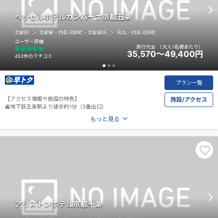
ベッセルホテルカンパーナ京都五条
京都府
京都駅・四条河原町・京都御所
烏丸・四条河原町
ユーザー評価
旅行代金
（大人1名様あたり）
35,570～49,400
円
453件のクチコミ
プラン一覧
【アクセス情報や施設の特色】
施設/アクセス
🚉地下鉄五条駅より徒歩約1分（3番出口）
もっと見る
アリストンホテル京都十条