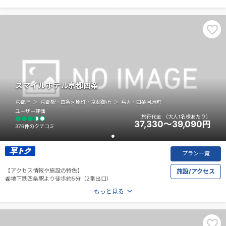
🚎河原町東寺道バス停より徒歩約2分
スマイルホテル京都四条
京都府
京都駅・四条河原町・京都御所
烏丸・四条河原町
ユーザー評価
旅行代金
（大人1名様あたり）
37,330～39,090
円
376件のクチコミ
プラン一覧
【アクセス情報や施設の特色】
施設/アクセス
🚉地下鉄四条駅より徒歩約5分（2番出口）
もっと見る