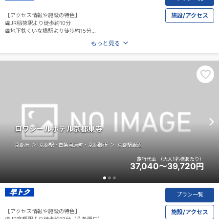
【アクセス情報や施設の特色】
施設/アクセス
🚉JR稲荷駅より徒歩約10分
🚉地下鉄くいな橋駅より徒歩約15分
🚉京阪龍谷大前深草駅より徒歩約5分
もっと見る
🚌龍谷大学前バス停より徒歩約3分
ロワジールホテル京都東寺
京都府
京都駅・四条河原町・京都御所
京都駅周辺
旅行代金
（大人1名様あたり）
37,040～39,720
円
プラン一覧
【アクセス情報や施設の特色】
施設/アクセス
🚉JR京都駅より徒歩約12分（八条西口）