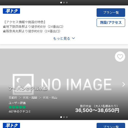
プラン一覧
【アクセス情報や施設の特色】
施設/アクセス
🚉地下鉄四条駅より徒歩約6分（24番出口）
🚉阪急烏丸駅より徒歩約6分（24番出口）
もっと見る
アーバンホテル京都
京都府
伏見・醍醐
伏見・桃山
ユーザー評価
旅行代金
（大人1名様あたり）
36,500～38,650
円
467件のクチコミ
プラン一覧