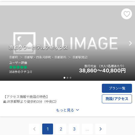
🚎河原町五条バス停より徒歩約1分
京都タワーホテルアネックス
京都府
京都駅・四条河原町・京都御所
京都駅周辺
ユーザー評価
旅行代金
（大人1名様あたり）
38,860～40,800
円
358件のクチコミ
プラン一覧
【アクセス情報や施設の特色】
施設/アクセス
🚉JR京都駅より徒歩約3分（中央口）
もっと見る
1
2
3
...