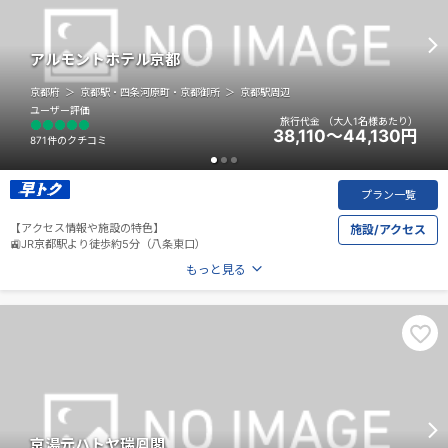
アルモントホテル京都
京都府
京都駅・四条河原町・京都御所
京都駅周辺
ユーザー評価
旅行代金
（大人1名様あたり）
38,110～44,130
円
871件のクチコミ
プラン一覧
【アクセス情報や施設の特色】
施設/アクセス
🚉JR京都駅より徒歩約5分（八条東口）
もっと見る
京湯元ハトヤ瑞鳳閣