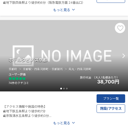
🚉地下鉄四条駅より徒歩約6分（阪急電鉄方面 24番出口）
もっと見る
ホテルタビノス京都
京都府
京都駅・四条河原町・京都御所
烏丸・四条河原町
ユーザー評価
旅行代金
（大人1名様あたり）
38,700
円
74件のクチコミ
プラン一覧
【アクセス情報や施設の特色】
施設/アクセス
🚉地下鉄五条駅より徒歩約7分
🚉京阪清水五条駅より徒歩約3分
🚉阪急京都河原町駅より徒歩約10分
もっと見る