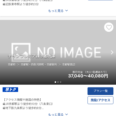
🚉近鉄東寺駅より徒歩約3分
もっと見る
チサン プレミアム 京都九条
京都府
京都駅・四条河原町・京都御所
京都駅周辺
旅行代金
（大人1名様あたり）
37,040～40,080
円
プラン一覧
【アクセス情報や施設の特色】
施設/アクセス
🚉JR京都駅より徒歩約10分（八条東口）
🚉地下鉄九条駅より徒歩約8分
もっと見る