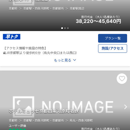
京都府
京都駅・四条河原町・京都御所
京都駅周辺
旅行代金
（大人1名様あたり）
38,220～45,640
円
プラン一覧
【アクセス情報や施設の特色】
施設/アクセス
🚉JR京都駅より徒歩約5分（烏丸中央口または西口）
もっと見る
ホテルミュッセ京都四条河原町名鉄
京都府
京都駅・四条河原町・京都御所
烏丸・四条河原町
ユーザー評価
旅行代金
（大人1名様あたり）