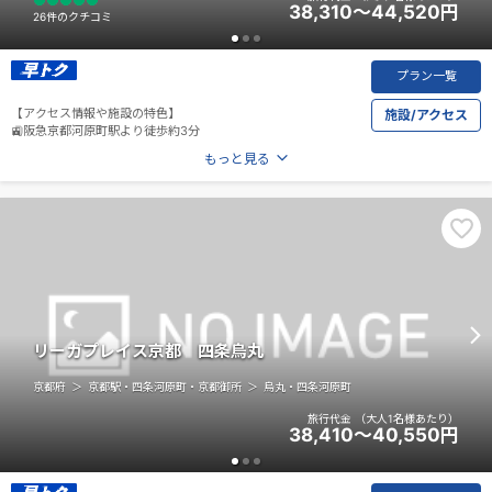
38,310～44,520
円
26件のクチコミ
プラン一覧
【アクセス情報や施設の特色】
施設/アクセス
🚉阪急京都河原町駅より徒歩約3分
もっと見る
リーガプレイス京都 四条烏丸
京都府
京都駅・四条河原町・京都御所
烏丸・四条河原町
旅行代金
（大人1名様あたり）
38,410～40,550
円