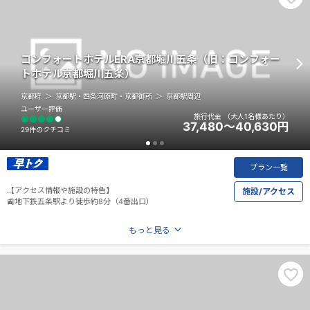
コンフォートホテルERA京都堀川五条（旧：コンフォー
トホテル京都堀川五条）
京都府
京都駅・四条河原町・京都御所
京都駅周辺
ユーザー評価
旅行代金
（大人1名様あたり）
37,480～40,630
円
29件のクチコミ
プラン一覧
【アクセス情報や施設の特色】
施設/アクセス
🚉地下鉄五条駅より徒歩約8分（4番出口）
🚎堀川五条バス停より徒歩約2分
もっと見る