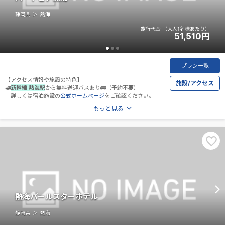
静岡県
熱海
旅行代金
（大人1名様あたり）
51,510
円
プラン一覧
【アクセス情報や施設の特色】
施設/アクセス
🚅
新幹線 熱海駅
から無料送迎バスあり🚌（予約不要）
詳しくは宿泊施設の
公式ホームページ
をご確認ください。
もっと見る
熱海パールスターホテル
静岡県
熱海