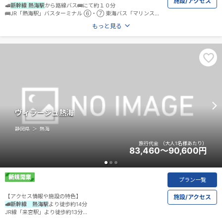
施設/アクセス
🚅
新幹線 熱海駅
から路線バス🚌にて約１０分
🚌JR「熱海駅」バスターミナル ⑥・⑦ 東海バス「マリンスパ
あたみ」（熱海駅から約10分）下車、バス停徒歩1分
もっと見る
・熱海駅前より無料送迎バスあり🚌（事前予約制）
JR熱海駅発①14：45②15：45
ご乗車希望の前日までに宿泊施設へお電話にてご予約くださ
い。
お電話：0557-81-8000
詳しくは宿泊施設の
公式ホームページ
をご確認ください。
ヴィラージュ熱海
静岡県
熱海
旅行代金
（大人1名様あたり）
83,460～90,600
円
プラン一覧
【アクセス情報や施設の特色】
施設/アクセス
🚅新幹線 熱海駅
より徒歩約14分
JR線「来宮駅」より徒歩約13分
詳細は
施設公式ホームページ
をご確認ください。