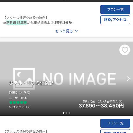
プラン一覧
【アクセス情報や施設の特色】
施設/アクセス
🚅
新幹線 熱海駅
からJR熱海駅より
徒歩約3分👣
もっと見る
ホテル・サンミ倶楽部
静岡県
熱海
ユーザー評価
旅行代金
（大人1名様あたり）
37,890～38,450
円
59件のクチコミ
プラン一覧
【アクセス情報や施設の特色】