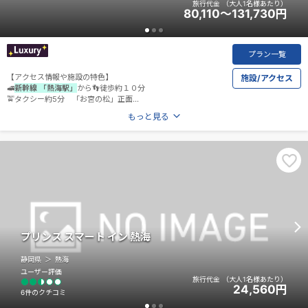
旅行代金
（大人1名様あたり）
80,110～131,730
円
プラン一覧
【アクセス情報や施設の特色】
施設/アクセス
🚅
新幹線 「熱海駅」
から👣徒歩約１０分
🚖タクシー約5分 「お宮の松」正面
◆アクセスについての詳細は
宿泊施設公式HP
をご覧ください
もっと見る
◆
プリンス スマート イン 熱海
静岡県
熱海
ユーザー評価
旅行代金
（大人1名様あたり）
24,560
円
6件のクチコミ