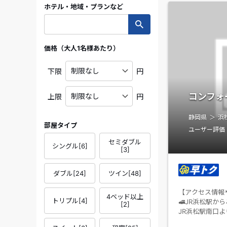
ホテル・地域・プランなど
価格（大人1名様あたり）
下限
円
コンフォ
上限
円
静岡県
浜
部屋タイプ
ユーザー評価
セミダブル
シングル
[
6
]
[
3
]
ダブル
[
24
]
ツイン
[
48
]
【アクセス情報
4ベッド以上
トリプル
[
4
]
🚅JR浜松駅か
[
2
]
JR浜松駅南口よ
＜施設ホームペ