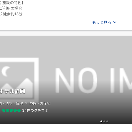
や施設の特色】
らご利用の場合
り徒歩約13分
ナル13番14番のりばより5分｢元城町｣下車
もっと見る
ージはこちら＞
ホテル静岡
岡・清水・焼津
静岡・丸子宿
34件のクチコミ