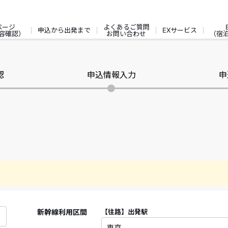
ページ
よくあるご質問
申込から出発まで
EXサービス
容確認）
お問い合わせ
（宿
認
申込情報入力
申
新幹線利用区間
【往路】
出発駅