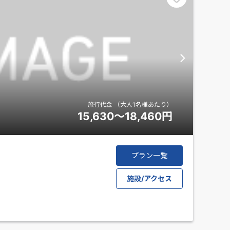
旅行代金
（大人1名様あたり）
15,630～18,460
円
プラン一覧
施設/アクセス