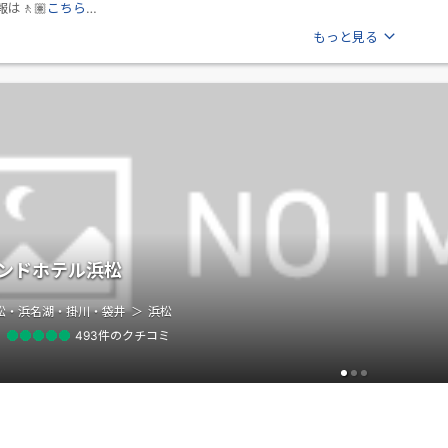
は🚶🏽
こちら
地下道にお入りください。
もっと見る
（こうやまち）方面へお進みください。しばらく進みますとパルコがござい
段より地上に上がります。
屋（看板：平野喜右衛門）がございます。
折して頂きますとホテルがございます。
ンドホテル浜松
松・浜名湖・掛川・袋井
浜松
493件のクチコミ