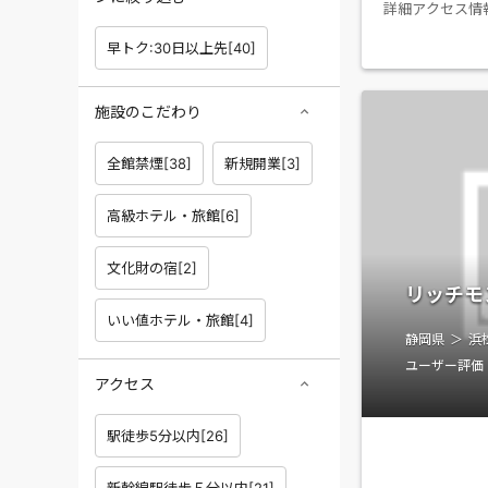
詳細アクセス情報
静岡駅北口より
早トク:30日以上先
[
40
]
呉服町・紺屋町
（Ｋ-6）の階
上った所に平野
施設のこだわり
平野屋の角を左
全館禁煙
[
38
]
新規開業
[
3
]
高級ホテル・旅館
[
6
]
文化財の宿
[
2
]
リッチモ
いい値ホテル・旅館
[
4
]
静岡県
浜
ユーザー評価
アクセス
駅徒歩5分以内
[
26
]
新幹線駅徒歩５分以内
[
21
]