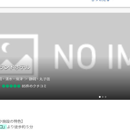
ランドホテル
岡・清水・焼津
静岡・丸子宿
85件のクチコミ
や施設の特色】
口」
より徒歩約５分