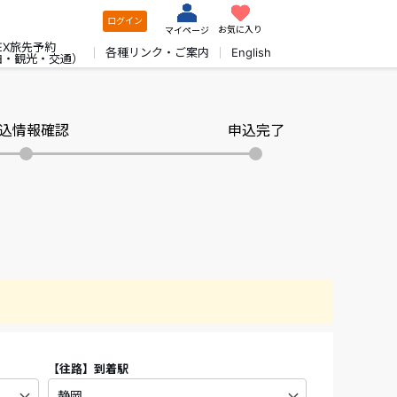
ログイン
お気に入り
マイページ
EX旅先予約
各種リンク・ご案内
English
泊・観光・交通）
込情報確認
申込完了
【往路】
到着駅