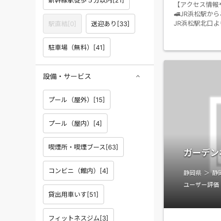
【アクセス情報
🚅JR浜松駅か
JR浜松駅北口よ
駅直結
[
0
]
送迎あり
[
33
]
浜松駅バスターミ
＜施設ホームペ
駐車場（無料）
[
41
]
設備・サービス
プール（屋外）
[
15
]
プール（屋内）
[
4
]
喫煙所・喫煙ブース
[
63
]
ガーデン
コンビニ（館内）
[
4
]
静岡県
静
ユーザー評価
貸出用車いす
[
51
]
フィットネスジム
[
3
]