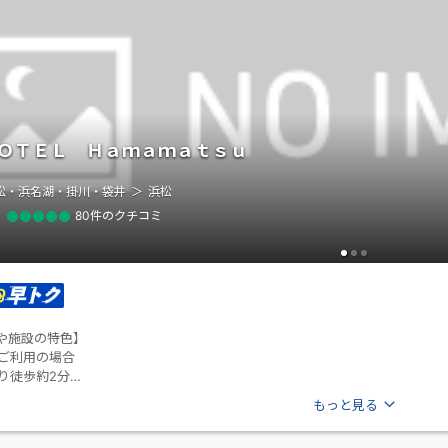
ＯＴＥＬ Ｈａｍａｍａｔｓｕ
松・浜名湖・掛川・袋井
浜松
80件のクチコミ
や施設の特色】
らご利用の場合
り徒歩約2分
ージはこちら＞
もっと見る