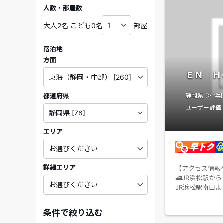
人数・部屋数
部屋
宿泊地
方面
ＥＮ Ｈ
都道府県
静岡県
浜
ユーザー評価
エリア
詳細エリア
【アクセス情報
JR浜松駅か
🚅
JR浜松駅南口よ
＜施設ホームペ
条件で絞り込む