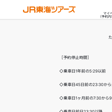
マイ
（予約内
［予約停止時間］
◇乗車日1年前の5:29以前
◇乗車日45日前の23:30から
◇乗車日1ヶ月前の7:30から
◇乗車日前日23:30以降