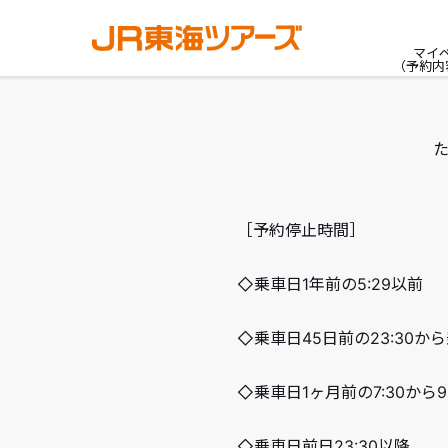
マイ
（予約内
［予約停止時間］
◇乗車日1年前の5:29以前
◇乗車日45日前の23:30から
◇乗車日1ヶ月前の7:30から
◇乗車日前日23:30以降