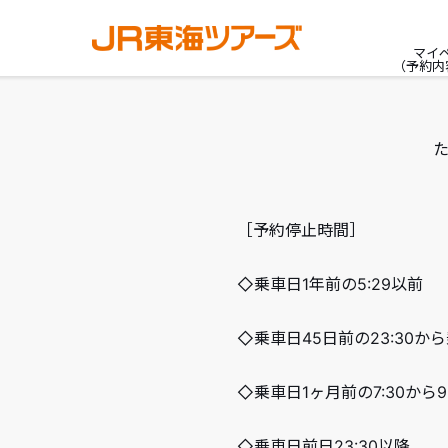
マイ
（予約内
［予約停止時間］
◇乗車日1年前の5:29以前
◇乗車日45日前の23:30から
◇乗車日1ヶ月前の7:30から
◇乗車日前日23:30以降