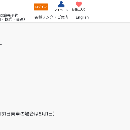
ログイン
お気に入り
マイページ
EX旅先予約
各種リンク・ご案内
English
泊・観光・交通）
。
月31日乗車の場合は5月1日）