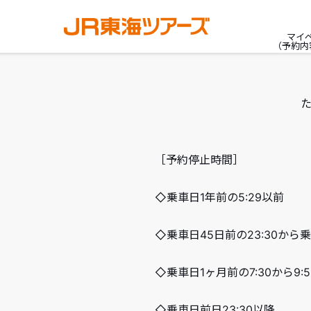
マイ
（予約内
［予約停止時間］
◇乗車日1年前の5:29以前
◇乗車日45日前の23:30から乗
◇乗車日1ヶ月前の7:30から9
◇乗車日前日23:30以降