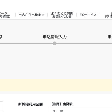
ページ
よくあるご質問
申込から出発まで
EXサービス
容確認）
お問い合わせ
（宿
認
申込情報入力
申
新幹線利用区間
【往路】
出発駅