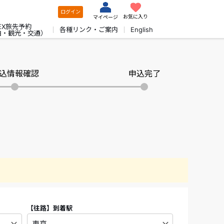
ログイン
お気に入り
マイページ
EX旅先予約
各種リンク・ご案内
English
泊・観光・交通）
込情報確認
申込完了
【往路】
到着駅