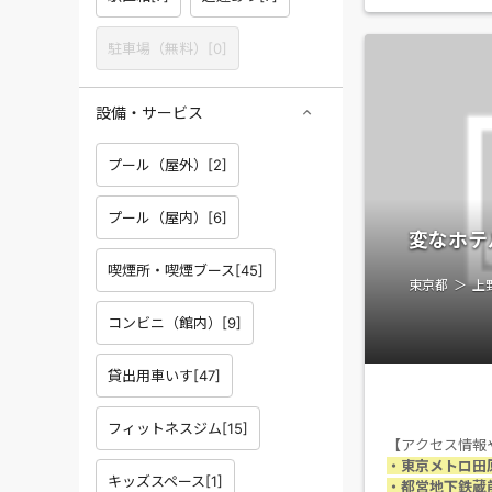
駐車場（無料）
[
0
]
設備・サービス
プール（屋外）
[
2
]
プール（屋内）
[
6
]
変なホテ
喫煙所・喫煙ブース
[
45
]
東京都
上
コンビニ（館内）
[
9
]
貸出用車いす
[
47
]
フィットネスジム
[
15
]
【アクセス情報
・東京メトロ田
キッズスペース
[
1
]
・都営地下鉄蔵