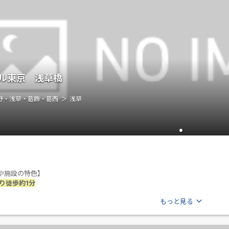
ル東京 浅草橋
野・浅草・葛飾・葛西
浅草
や施設の特色】
り徒歩約1分
もっと見る