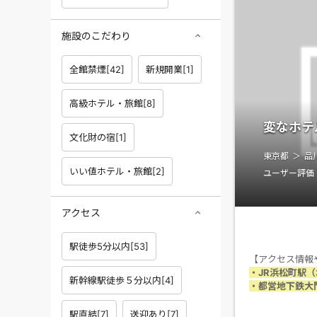
施設のこだわり
全館禁煙
[
42
]
新規開業
[
1
]
高級ホテル・旅館
[
8
]
変なホテ
文化財の宿
[
1
]
東京都
品
いい値ホテル・旅館
[
2
]
ユーザー評価
アクセス
駅徒歩5分以内
[
53
]
【アクセス情報
・JR浜松町駅
新幹線駅徒歩５分以内
[
4
]
・都営地下鉄大
・東京モノレー
駅直結
[
7
]
送迎あり
[
7
]