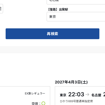
【復路】
出発駅
再検索
2027年4月3日(土)
22:03
EX旅レギュラー
東京
名古屋
ひかり
669号
普通車指定席
空席