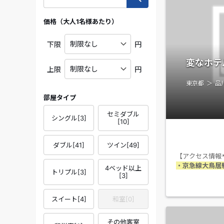
価格（大人1名様あたり）
下限
円
変なホテ
上限
円
東京都
品
部屋タイプ
セミダブル
シングル
[
3
]
[
10
]
ダブル
[
41
]
ツイン
[
49
]
【アクセス情報
・京急線大鳥居
4ベッド以上
トリプル
[
3
]
[
3
]
スイート
[
4
]
和室
[
0
]
その他客室