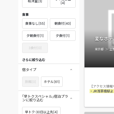
和洋室
[
3
]
[
4
]
食事
食事なし
[
55
]
朝食付
[
40
]
夕朝食付
[
1
]
夕食付
[
1
]
変なホテ
3食付
[
0
]
東京都
上
さらに絞り込む
宿タイプ
旅館
[
0
]
ホテル
[
61
]
【アクセス情報
・JR浅草橋駅よ
｢早トクスペシャル｣宿泊プラ
ンに絞り込む
早トク:30日以上先
[
4
]