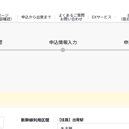
ページ
よくあるご質問
申込から出発まで
EXサービス
容確認）
お問い合わせ
（宿
認
申込情報入力
申
新幹線利用区間
【往路】
出発駅