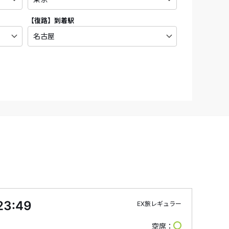
【復路】
到着駅
23:49
EX旅レギュラー
空席