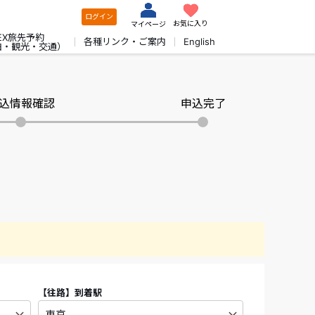
ログイン
お気に入り
マイページ
EX旅先予約
各種リンク・ご案内
English
泊・観光・交通）
込情報確認
申込完了
【往路】
到着駅